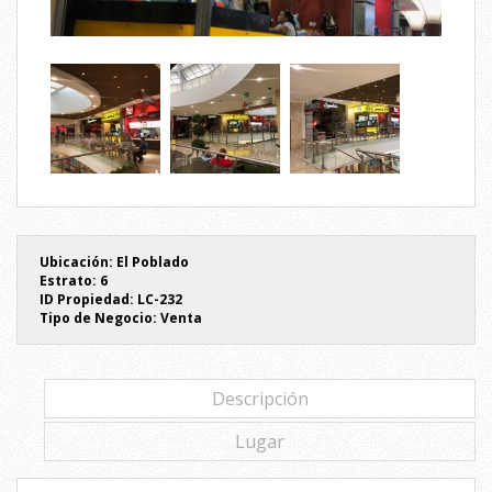
Ubicación:
El Poblado
Estrato:
6
ID Propiedad:
LC-232
Tipo de Negocio:
Venta
Descripción
Lugar