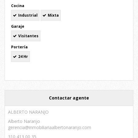
Cocina
Industrial
Mixta
Garaje
Visitantes
Portería
24 Hr
Contactar agente
ALBERTO NARANJO
Alberto Naranjo
gerencia@inmobiliariaalbertonaranjo.com
310 413 00 35