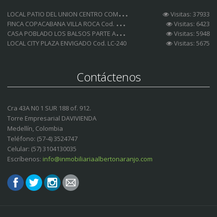
L
OCAL PATIO DEL UNION CENTRO COMERCIAL Cod. LCA-185
Visitas: 37933
F
INCA COPACABANA VILLA ROCA Cod. FC-153
Visitas: 6423
C
ASA POBLADO LOS BALSOS PARTE ALTA Cod. CA-232
Visitas: 5948
LOCAL CITY PLAZA ENVIGADO Cod. LC-240
Visitas: 5675
Contáctenos
Cra 43A N0 1 SUR 188 of. 912.
Torre Empresarial DAVIVIENDA
Medellín, Colombia
Teléfono: (57-4) 3524747
Celular: (57) 3104130035
Escríbenos:
info@inmobiliariaalbertonaranjo.com