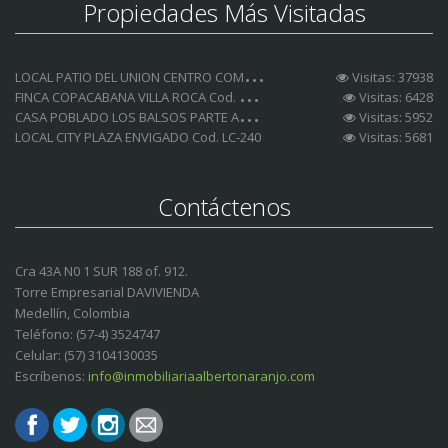
Propiedades Más Visitadas
L
OCAL PATIO DEL UNION CENTRO COMERCIAL Cod. LCA-185
Visitas: 37938
F
INCA COPACABANA VILLA ROCA Cod. FC-153
Visitas: 6428
C
ASA POBLADO LOS BALSOS PARTE ALTA Cod. CA-232
Visitas: 5952
LOCAL CITY PLAZA ENVIGADO Cod. LC-240
Visitas: 5681
Contáctenos
Cra 43A N0 1 SUR 188 of. 912.
Torre Empresarial DAVIVIENDA
Medellín, Colombia
Teléfono: (57-4) 3524747
Celular: (57) 3104130035
Escríbenos:
info@inmobiliariaalbertonaranjo.com