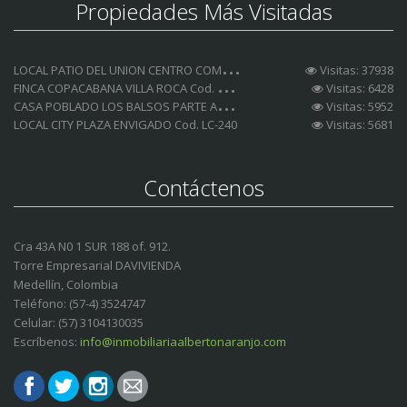
Propiedades Más Visitadas
L
OCAL PATIO DEL UNION CENTRO COMERCIAL Cod. LCA-185
Visitas: 37938
F
INCA COPACABANA VILLA ROCA Cod. FC-153
Visitas: 6428
C
ASA POBLADO LOS BALSOS PARTE ALTA Cod. CA-232
Visitas: 5952
LOCAL CITY PLAZA ENVIGADO Cod. LC-240
Visitas: 5681
Contáctenos
Cra 43A N0 1 SUR 188 of. 912.
Torre Empresarial DAVIVIENDA
Medellín, Colombia
Teléfono: (57-4) 3524747
Celular: (57) 3104130035
Escríbenos:
info@inmobiliariaalbertonaranjo.com