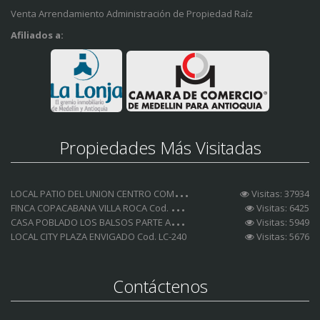
Venta Arrendamiento Administración de Propiedad Raíz
Afiliados a:
Propiedades Más Visitadas
L
OCAL PATIO DEL UNION CENTRO COMERCIAL Cod. LCA-185
Visitas: 37934
F
INCA COPACABANA VILLA ROCA Cod. FC-153
Visitas: 6425
C
ASA POBLADO LOS BALSOS PARTE ALTA Cod. CA-232
Visitas: 5949
LOCAL CITY PLAZA ENVIGADO Cod. LC-240
Visitas: 5676
Contáctenos